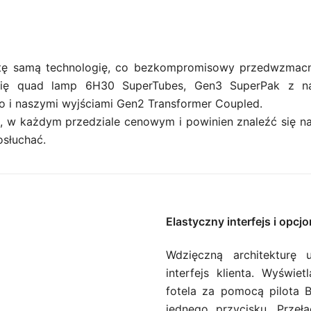
tę samą technologię, co bezkompromisowy przedwzmacn
się quad lamp 6H30 SuperTubes, Gen3 SuperPak z naj
o i naszymi wyjściami Gen2 Transformer Coupled.
w każdym przedziale cenowym i powinien znaleźć się na 
osłuchać.
Elastyczny interfejs i o
Wdzięczną architekturę 
interfejs klienta. Wyświ
fotela za pomocą pilota 
jednego przycisku. Przeł