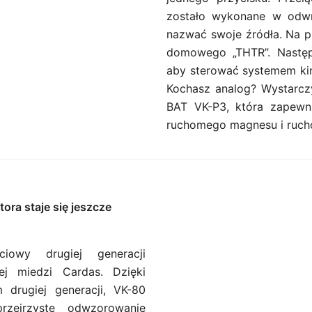
zostało wykonane w odwro
nazwać swoje źródła. Na pr
domowego „THTR”. Następ
aby sterować systemem ki
Kochasz analog? Wystarc
BAT VK-P3, która zapewni
ruchomego magnesu i ruch
ora staje się jeszcze
ciowy drugiej generacji
ej miedzi Cardas. Dzięki
 drugiej generacji, VK-80
rzejrzyste odwzorowanie