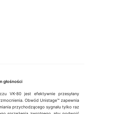
m głośności
zu VK-80 jest efektywnie przesyłany
 wzmocnienia. Obwód Unistage™ zapewnia
iania przychodzącego sygnału tylko raz
nego sprzężenia zwrotnego, aby podwoić