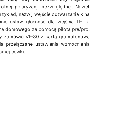
tnej polaryzacji bezwzględnej. Nawet
zykład, nazwij wejście odtwarzania kina
nie ustaw głośność dla wejścia THTR,
na domowego za pomocą pilota pre/pro.
zy zamówić VK-80 z kartą gramofonową
a przełączane ustawienia wzmocnienia
omej cewki.