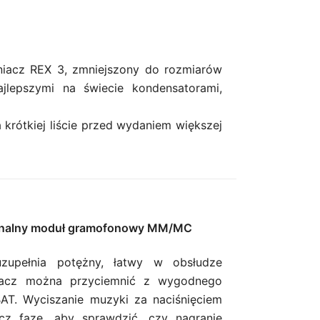
iacz REX 3, zmniejszony do rozmiarów
lepszymi na świecie kondensatorami,
krótkiej liście przed wydaniem większej
pcjonalny moduł gramofonowy MM/MC
uzupełnia potężny, łatwy w obsłudze
etlacz można przyciemnić z wygodnego
BAT. Wyciszanie muzyki za naciśnięciem
ącz fazę, aby sprawdzić, czy nagranie