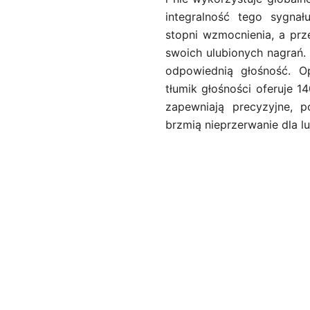
integralność tego sygna
stopni wzmocnienia, a prz
swoich ulubionych nagrań
odpowiednią głośność. O
tłumik głośności oferuje 1
zapewniają precyzyjne, p
brzmią nieprzerwanie dla l