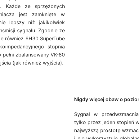
o. Każde ze sprzężonych
niacza jest zamknięte w
ie lepszy niż jakikolwiek
nsmisji sygnału. Zgodnie ze
je również 6H30 SuperTube
koimpedancyjnego stopnia
 pełni zbalansowany VK-80
ścia (jak również wyjścia).
Nigdy więcej obaw o pozio
Sygnał w przedwzmacniac
tylko przez jeden stopień
najwyższą prostotę wzmacn
i nie wykorzystuje global