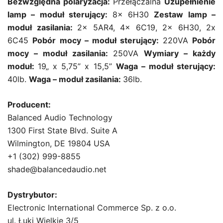
Bezwzględna polaryzacja:
Przełączalna
Uzupełnienie
lamp – moduł sterujący:
8x 6H30
Zestaw lamp –
moduł zasilania:
2x 5AR4, 4x 6C19, 2x 6H30, 2x
6C45
Pobór mocy – moduł sterujący:
220VA
Pobór
mocy – moduł zasilania:
250VA
Wymiary – każdy
moduł:
19„ x 5,75” x 15,5”
Waga – moduł sterujący:
40lb.
Waga – moduł zasilania:
36lb.
Producent:
Balanced Audio Technology
1300 First State Blvd. Suite A
Wilmington, DE 19804 USA
+1 (302) 999-8855
shade@balancedaudio.net
Dystrybutor:
Electronic International Commerce Sp. z o.o.
ul. Łuki Wielkie 3/5