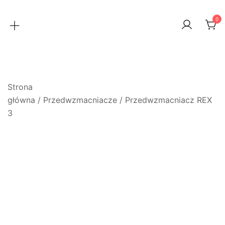
Przejdź
do
0
treści
Strona
główna
/
Przedwzmacniacze
/ Przedwzmacniacz REX
3