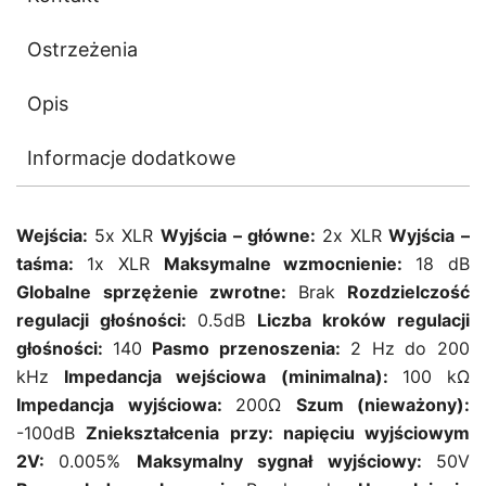
Ostrzeżenia
Opis
Informacje dodatkowe
Wejścia:
5x XLR
Wyjścia – główne:
2x XLR
Wyjścia –
taśma:
1x XLR
Maksymalne wzmocnienie:
18 dB
Globalne sprzężenie zwrotne:
Brak
Rozdzielczość
regulacji głośności:
0.5dB
Liczba kroków regulacji
głośności:
140
Pasmo przenoszenia:
2 Hz do 200
kHz
Impedancja wejściowa (minimalna):
100 kΩ
Impedancja wyjściowa:
200Ω
Szum (nieważony):
-100dB
Zniekształcenia przy: napięciu wyjściowym
2V:
0.005%
Maksymalny sygnał wyjściowy:
50V