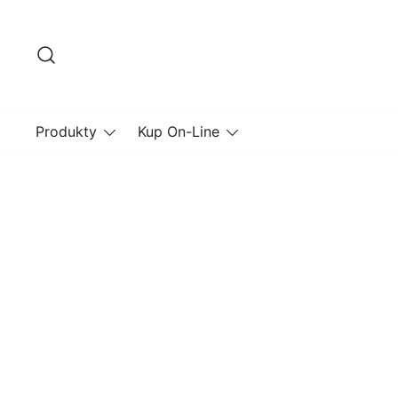
Przejdź
do
treści
Produkty
Kup On-Line