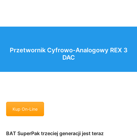
Przetwornik Cyfrowo-Analogowy REX 3
DAC
Kup On-Line
BAT SuperPak trzeciej generacji jest teraz